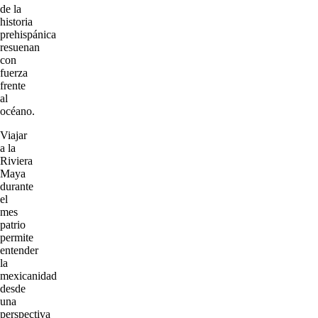
de la
historia
prehispánica
resuenan
con
fuerza
frente
al
océano.
Viajar
a la
Riviera
Maya
durante
el
mes
patrio
permite
entender
la
mexicanidad
desde
una
perspectiva