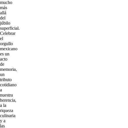
mucho
más
allá
del
júbilo
superficial.
Celebrar
el
orgullo
mexicano
es un
acto
de
memoria,
un
tributo
cotidiano
a
nuestra
herencia,
a la
riqueza
culinaria
y a
las