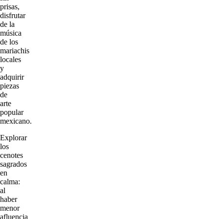
prisas,
disfrutar
de la
música
de los
mariachis
locales
y
adquirir
piezas
de
arte
popular
mexicano.
Explorar
los
cenotes
sagrados
en
calma:
al
haber
menor
afluencia