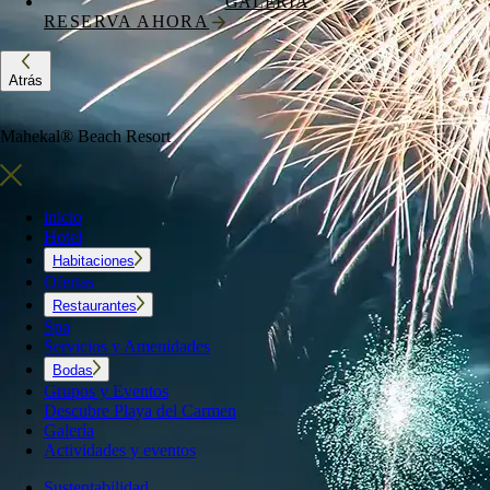
GALERÍA
RESERVA AHORA
Atrás
Mahekal® Beach Resort
inicio
Hotel
Habitaciones
Ofertas
Restaurantes
Spa
Servicios y Amenidades
Bodas
Grupos y Eventos
Descubre Playa del Carmen
Galería
Actividades y eventos
Sustentabilidad