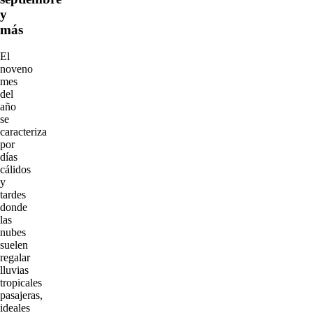
y
más
El
noveno
mes
del
año
se
caracteriza
por
días
cálidos
y
tardes
donde
las
nubes
suelen
regalar
lluvias
tropicales
pasajeras,
ideales