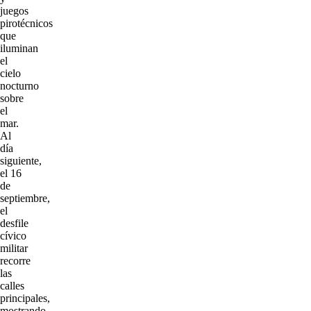
juegos
pirotécnicos
que
iluminan
el
cielo
nocturno
sobre
el
mar.
Al
día
siguiente,
el 16
de
septiembre,
el
desfile
cívico
militar
recorre
las
calles
principales,
mostrando