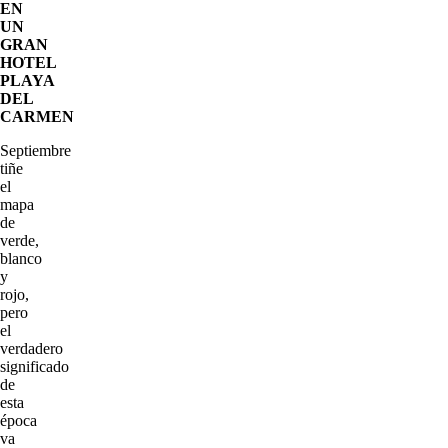
EN
UN
GRAN
HOTEL
PLAYA
DEL
CARMEN
Septiembre
tiñe
el
mapa
de
verde,
blanco
y
rojo,
pero
el
verdadero
significado
de
esta
época
va