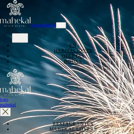
logo mahekal
EN
HABITACIONES
OFERTAS
BODAS
logo
mahekal
RESTAURANTES
MAHEKAL LOVERS