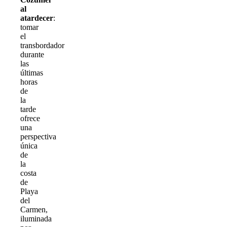
al
atardecer
:
tomar
el
transbordador
durante
las
últimas
horas
de
la
tarde
ofrece
una
perspectiva
única
de
la
costa
de
Playa
del
Carmen,
iluminada