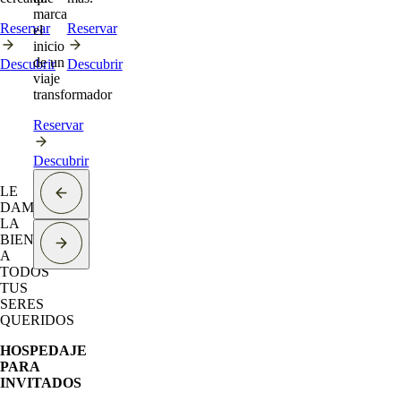
marca
Reservar
Reservar
el
inicio
de un
Descubrir
Descubrir
viaje
transformador
Reservar
Descubrir
LE
DAMOS
LA
BIENVENIDA
A
TODOS
TUS
SERES
QUERIDOS
HOSPEDAJE
PARA
INVITADOS