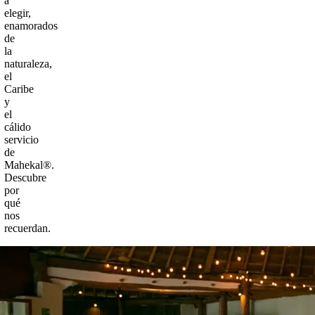
a
elegir,
enamorados
de
la
naturaleza,
el
Caribe
y
el
cálido
servicio
de
Mahekal®.
Descubre
por
qué
nos
recuerdan.