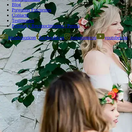
Blog
Preguntas Frecuentes
Contacto
Testimonios
Premios y Reconocimientos / Prensa
tripadvisoricon
facebookicon
instagramicon
youtubeicon