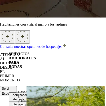
Habitaciones con vista al mar o a los jardines
Consulta nuestras opciones de hospedajes
SERVICIOS
ATENCIÓN
ADICIONALES
AL
PARA
DETALLE
BODAS
DESDE
EL
PRIMER
MOMENTO
Servicios
Desde
Experiencias
Coordinadores
el
de boda
primer
Decoración
momento,