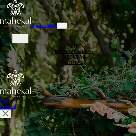
logo mahekal
EN
HABITACIONES
OFERTAS
BODAS
logo
mahekal
RESTAURANTES
MAHEKAL LOVERS