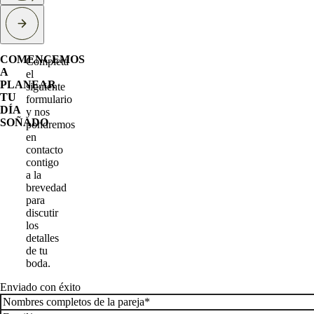
COMENCEMOS
Completa
A
el
PLANEAR
siguiente
TU
formulario
DÍA
y nos
SOÑADO
pondremos
en
contacto
contigo
a la
brevedad
para
discutir
los
detalles
de tu
boda.
Enviado con éxito