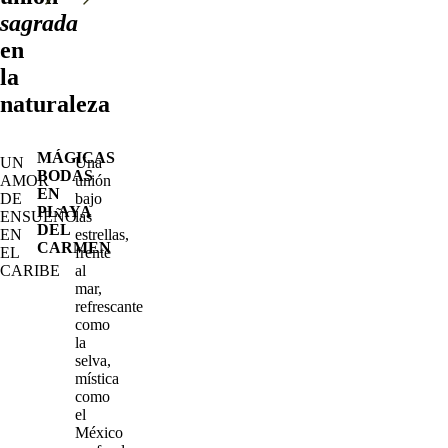
sagrada
en
la
naturaleza
MÁGICAS
UN
Una
BODAS
AMOR
unión
EN
DE
bajo
PLAYA
ENSUEÑO
las
DEL
EN
estrellas,
CARMEN
EL
frente
CARIBE
al
mar,
refrescante
como
la
selva,
mística
como
el
México