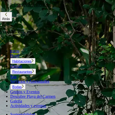
GALERÍA
RESERVA AHORA
Atrás
Mahekal® Beach Resort
inicio
Hotel
Habitaciones
Ofertas
Restaurantes
Spa
Servicios y Amenidades
Bodas
Grupos y Eventos
Descubre Playa del Carmen
Galería
Actividades y eventos
Sustentabilidad