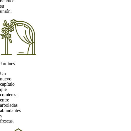
bendice
su
unión.
Jardines
Un
nuevo
capítulo
que
comienza
entre
arboladas
abundantes
y
frescas.