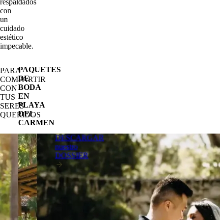
respaldados
con
un
cuidado
estético
impecable.
PAQUETES
PARA
DE
COMPARTIR
BODA
CON
EN
TUS
PLAYA
SERES
DEL
QUERIDOS
CARMEN
DESCARGAR
nuestro
DOSSIER