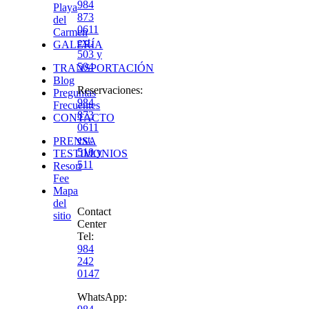
984
Playa
873
del
0611
Carmen
ext.
GALERÍA
503 y
504
TRANSPORTACIÓN
Blog
Reservaciones
:
Preguntas
984
Frecuentes
873
CONTACTO
0611
ext.
PRENSA
510 y
TESTIMONIOS
511
Resort
Fee
Mapa
del
Contact
sitio
Center
Tel:
984
242
0147
WhatsApp: