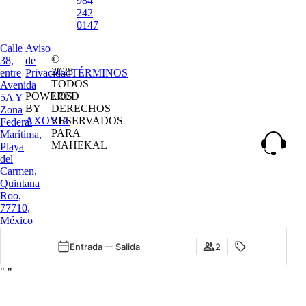
984
242
0147
Calle
Aviso
©
38,
de
2025
entre
Privacidad
TÉRMINOS
TODOS
Avenida
POWERED
LOS
5A Y
BY
DERECHOS
Zona
AXOVIA
RESERVADOS
Federal
PARA
Marítima,
MAHEKAL
Playa
del
Carmen,
Quintana
Roo,
77710,
México
Entrada — Salida
2
"
"
Cuándo
Promoción
Quién