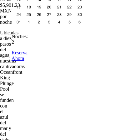
$
5,901.23
17
18
19
20
21
22
23
MXN
24
25
26
27
28
29
30
por
31
1
2
3
4
5
6
noche
Ubicadas
Noches
:
a diez
2
pasos
del
Reserva
agua,
Ahora
nuestras
cautivadoras
Oceanfront
King
Plunge
Pool
se
funden
con
el
azul
del
mar y
del
cielo.