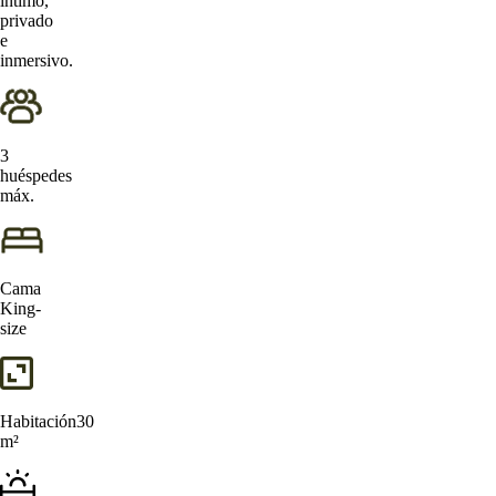
íntimo,
privado
e
inmersivo.
3
huéspedes
máx.
Cama
King-
size
Habitación
30
m²