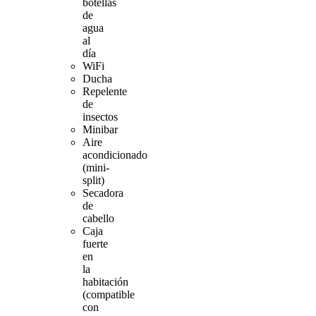
botellas
de
agua
al
día
WiFi
Ducha
Repelente
de
insectos
Minibar
Aire
acondicionado
(mini-
split)
Secadora
de
cabello
Caja
fuerte
en
la
habitación
(compatible
con