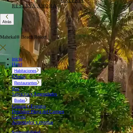
GALERÍA
RESERVA AHORA
Atrás
Mahekal® Beach Resort
inicio
Hotel
Habitaciones
Ofertas
Restaurantes
Spa
Servicios y Amenidades
Bodas
Grupos y Eventos
Descubre Playa del Carmen
Galería
Actividades y eventos
Sustentabilidad