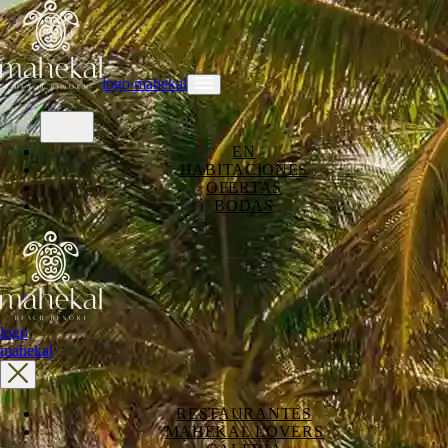
logo mahekal
EN
HABITACIONES
OFERTAS
BODAS
logo
mahekal
RESTAURANTES
MAHEKAL LOVERS