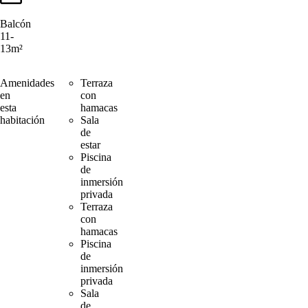
Balcón
11-
13m²
Amenidades
Terraza
en
con
esta
hamacas
habitación
Sala
de
estar
Piscina
de
inmersión
privada
Terraza
con
hamacas
Piscina
de
inmersión
privada
Sala
de