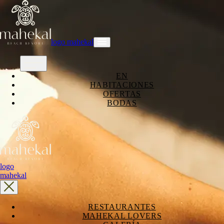
logo mahekal
EN
HABITACIONES
OFERTAS
BODAS
logo
mahekal
RESTAURANTES
MAHEKAL LOVERS