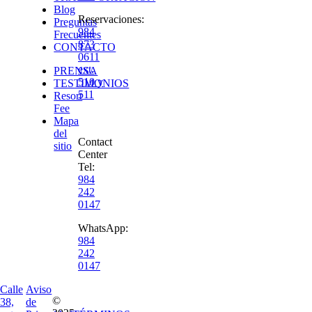
Blog
Reservaciones
:
Preguntas
984
Frecuentes
873
CONTACTO
0611
ext.
PRENSA
510 y
TESTIMONIOS
511
Resort
Fee
Mapa
del
Contact
sitio
Center
Tel:
984
242
0147
WhatsApp:
984
242
0147
Calle
Aviso
©
38,
de