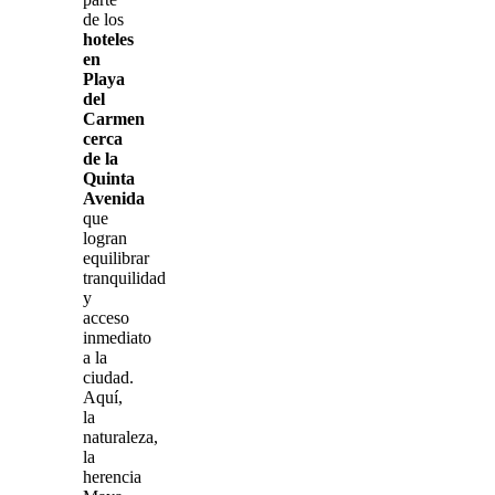
de los
hoteles
en
Playa
del
Carmen
cerca
de la
Quinta
Avenida
que
logran
equilibrar
tranquilidad
y
acceso
inmediato
a la
ciudad.
Aquí,
la
naturaleza,
la
herencia