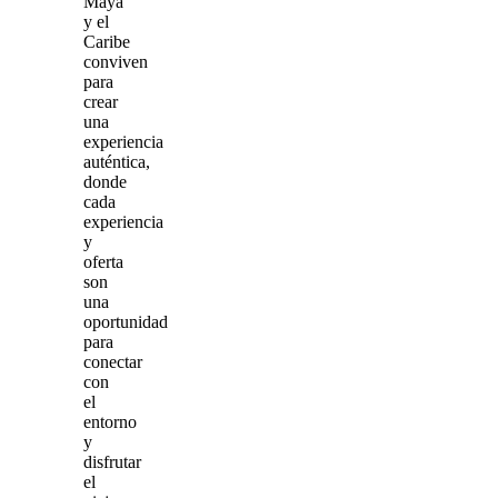
Maya
y el
Caribe
conviven
para
crear
una
experiencia
auténtica,
donde
cada
experiencia
y
oferta
son
una
oportunidad
para
conectar
con
el
entorno
y
disfrutar
el