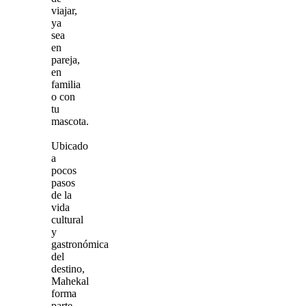
viajar,
ya
sea
en
pareja,
en
familia
o con
tu
mascota.
Ubicado
a
pocos
pasos
de la
vida
cultural
y
gastronómica
del
destino,
Mahekal
forma
parte