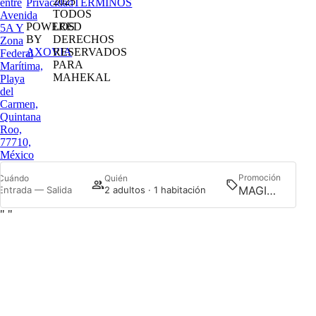
2025
entre
Privacidad
TÉRMINOS
TODOS
Avenida
POWERED
LOS
5A Y
BY
DERECHOS
Zona
AXOVIA
RESERVADOS
Federal
PARA
Marítima,
MAHEKAL
Playa
del
Carmen,
Quintana
Roo,
77710,
México
Promoción
Cuándo
Quién
Busc
Entrada — Salida
2 adultos · 1 habitación
"
"