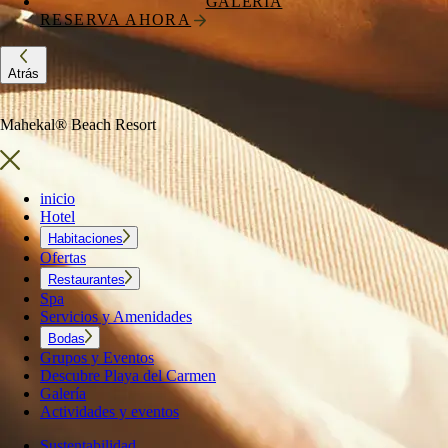
GALERÍA
RESERVA AHORA
Atrás
Mahekal® Beach Resort
inicio
Hotel
Habitaciones
Ofertas
Restaurantes
Spa
Servicios y Amenidades
Bodas
Grupos y Eventos
Descubre Playa del Carmen
Galería
Actividades y eventos
Sustentabilidad